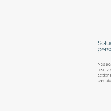
Solu
pers
Nos ad
resolve
accion
cambios