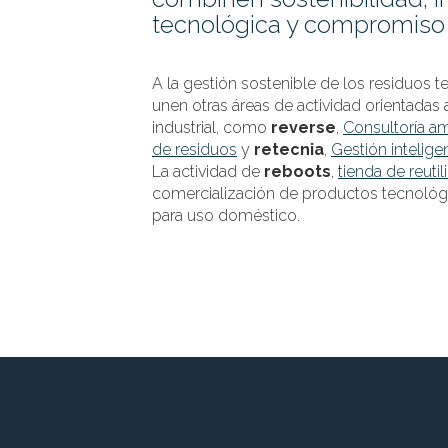
tecnológica y compromiso
A la gestión sostenible de los residuos t
unen otras áreas de actividad orientadas 
industrial, como
reverse
,
Consultoría am
de residuos
y
retecnia
,
Gestión intelige
La actividad de
reboots
,
tienda de reuti
comercialización de productos tecnológi
para uso doméstico.