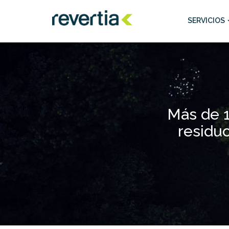
Skip
to
SERVICIOS
content
Más de 1
residuo