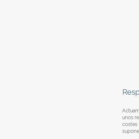
Resp
Actuam
unos r
costes 
suponer