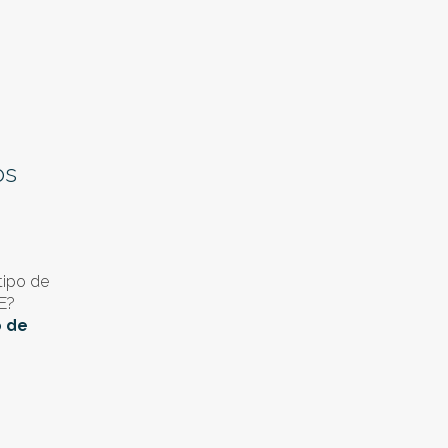
os
tipo de
E?
o de