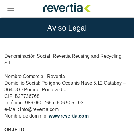
Skip
to
Toggle
content
navigation
Aviso Legal
Denominación Social: Revertia Reusing and Recycling,
S.L.
Nombre Comercial: Revertia
Domicilio Social: Polígono Oceanis Nave 5.12 Cataboy –
36418 O Porriño, Pontevedra
CIF: B27736768
Teléfono: 986 060 766 o 606 505 103
e-Mail:
info@revertia.com
Nombre de dominio:
www.revertia.com
OBJETO