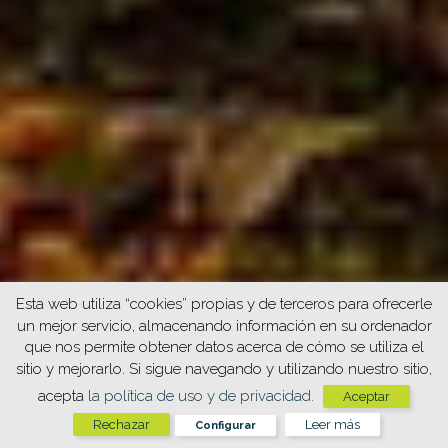
Esta web utiliza “cookies” propias y de terceros para ofrecerle
un mejor servicio, almacenando información en su ordenador
que nos permite obtener datos acerca de cómo se utiliza el
sitio y mejorarlo. Si sigue navegando y utilizando nuestro sitio,
acepta
la política de uso y de privacidad.
Aceptar
Rechazar
Leer más
Configurar