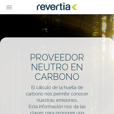
Skip
to
Toggle
content
navigation
Nuestra huella de carbono
PROVEEDOR
NEUTRO EN
CARBONO
El cálculo de la huella de
carbono nos permite conocer
nuestras emisiones.
Esta información nos da las
claves para proponer una