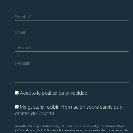
Nombre*
Email*
Teléfono*
Mensaje*
Acepto
la política de privacidad
Me gustaría recibir información sobre servicios y
ofertas de Revertia
Revertia Reusing and Recycling S.L., con domicilio en Polígono Oceanis Nave
5.12 Cataboy – 36418 O Porriño, Pontevedra es el responsable del tratamiento de