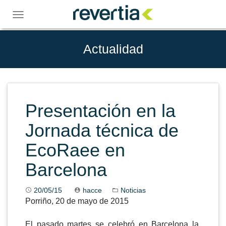
Skip
to
Toggle
content
navigation
Actualidad
Presentación en la
Jornada técnica de
EcoRaee en
Barcelona
20/05/15
hacce
Noticias
Porriño, 20 de mayo de 2015
El pasado martes se celebró en
Barcelona la