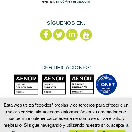
e-mail:
info@revertia.com
SÍGUENOS EN:
CERTIFICACIONES:
Esta web utiliza “cookies” propias y de terceros para ofrecerle un
mejor servicio, almacenando información en su ordenador que
Aviso Legal
Política de privacidad
nos permite obtener datos acerca de cómo se utiliza el sitio y
Política de cookies
Mapa web
mejorarlo. Si sigue navegando y utilizando nuestro sitio, acepta
la