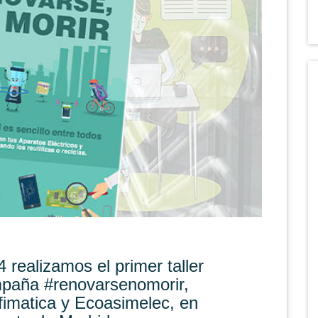
 realizamos el primer taller
mpaña #renovarsenomorir,
fimatica
y
Ecoasimelec
, en