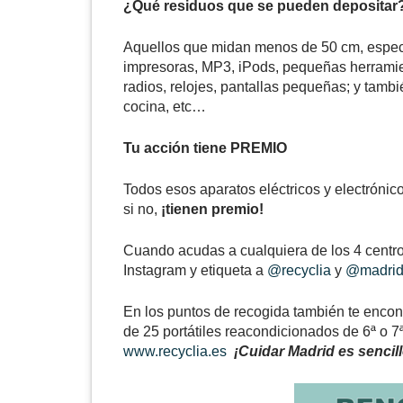
¿Qué residuos que se pueden depositar
Aquellos que midan menos de 50 cm, especi
impresoras, MP3, iPods, pequeñas herramient
radios, relojes, pantallas pequeñas; y tam
cocina, etc…
Tu acción tiene PREMIO
Todos esos aparatos eléctricos y electrónic
si no,
¡tienen premio!
Cuando acudas a cualquiera de los 4 centros
Instagram y
etiqueta a
@recyclia
y
@madri
En los puntos de recogida también te encontr
de 25 portátiles reacondicionados de 6ª o 7
www.recyclia.es
¡Cuidar Madrid es sencill