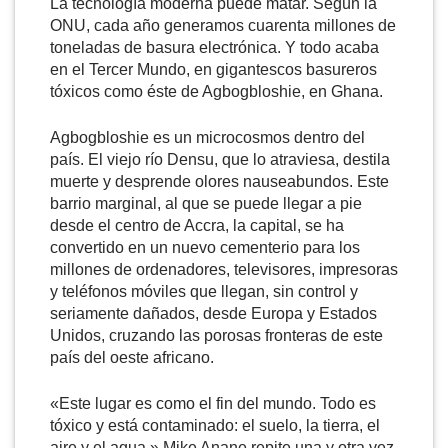
La tecnología moderna puede matar. Según la
ONU, cada año generamos cuarenta millones de
toneladas de basura electrónica. Y todo acaba
en el Tercer Mundo, en gigantescos basureros
tóxicos como éste de Agbogbloshie, en Ghana.
Agbogbloshie es un microcosmos dentro del
país. El viejo río Densu, que lo atraviesa, destila
muerte y desprende olores nauseabundos. Este
barrio marginal, al que se puede llegar a pie
desde el centro de Accra, la capital, se ha
convertido en un nuevo cementerio para los
millones de ordenadores, televisores, impresoras
y teléfonos móviles que llegan, sin control y
seriamente dañados, desde Europa y Estados
Unidos, cruzando las porosas fronteras de este
país del oeste africano.
«Este lugar es como el fin del mundo. Todo es
tóxico y está contaminado: el suelo, la tierra, el
aire y el agua.» Mike Anane repite una y otra vez