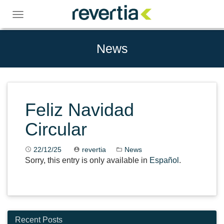
Skip
to
Toggle
content
navigation
News
Feliz Navidad
Circular
22/12/25
revertia
News
Sorry, this entry is only available in
Español
.
Recent Posts