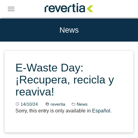
Skip
to
Toggle
content
navigation
News
E-Waste Day:
¡Recupera, recicla y
reaviva!
14/10/24
revertia
News
Sorry, this entry is only available in
Español
.