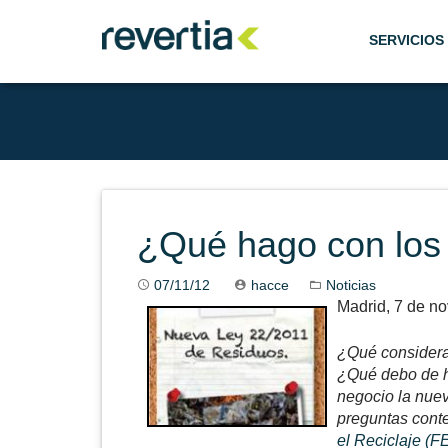
Skip
to
SERVICIOS
content
¿Qué hago con los
07/11/12
hacce
Noticias
Madrid, 7 de n
¿Qué considera
¿Qué debo de h
negocio la nuev
preguntas cont
el Reciclaje (