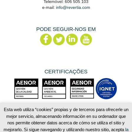
Telemóvel: 606 505 103
e-mail:
info@revertia.com
PODE SEGUIR-NOS EM
CERTIFICAÇÕES
Esta web utiliza “cookies” propias y de terceros para ofrecerle un
mejor servicio, almacenando información en su ordenador que
Aviso Legal
Política de privacidade
nos permite obtener datos acerca de cómo se utiliza el sitio y
Política de cookies
mejorarlo. Si sigue navegando y utilizando nuestro sitio, acepta
la