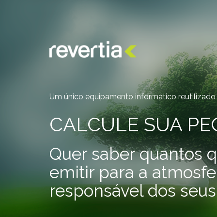
Skip
to
content
Um único equipamento informático reutilizado
CALCULE SUA P
Quer saber quantos q
emitir para a atmosf
responsável dos seu