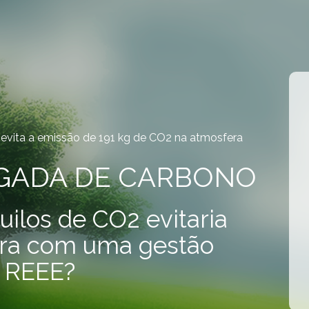
 evita a emissão de 191 kg de CO2 na atmosfera
EGADA DE CARBONO
uilos de CO2 evitaria
era com uma gestão
s REEE?