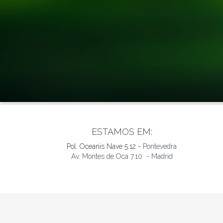
ESTAMOS EM:
Pol. Oceanis Nave 5.12 -
Pontevedra
Av. Montes de Oca 7.10 - Madrid